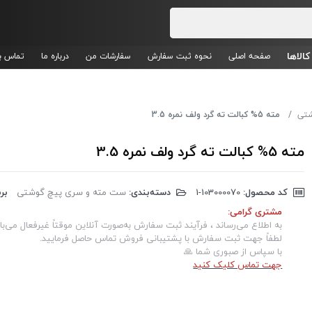
کالاها
صفحه اصلی
نحوه ثبت سفارش
سفارشات من
درباره ما
تماس با
شتی
مته 5% کبالت ته گرد ولف نمره 3.5
مته 5% کبالت ته گرد ولف نمره 3.5
کد محصول:
‎1-103000070
دسته‌بندی:
ست مته و سری پیچ گوشتی
برن
مشتری گرامی:
به اطلاع می‌رساند ، فرآیند ثبت سفارش به‌صورت آنلاین موقتاً غیرفعال می‌با
لطفاً جهت ثبت سفارش با پشتیبانی فروش تماس حاصل فرمایید.
با سپاس از صبوری شما 🙏
جهت تماس کلیک کنید