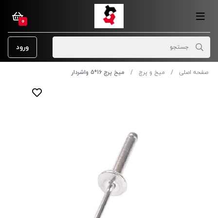
0
ورود
صفحه اصلی
میخ و پرچ
میخ پرچ 16*5 واشردار