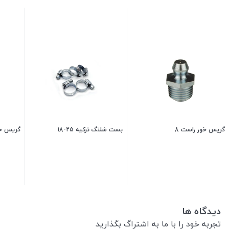
گریس خور راست 8
بست شلنگ ترکیه 25-18
گریس خو
5,500
تومان
30,000
تومان
دیدگاه ها
تجربه خود را با ما به اشتراگ بگذارید