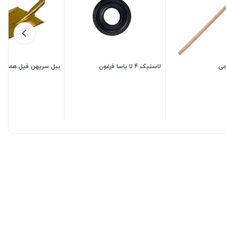
جی
لاستیک 4 لا یاسا فرغون
بیل سرپهن فیل همدان
480,000
تومان
800,000
تومان
0,000