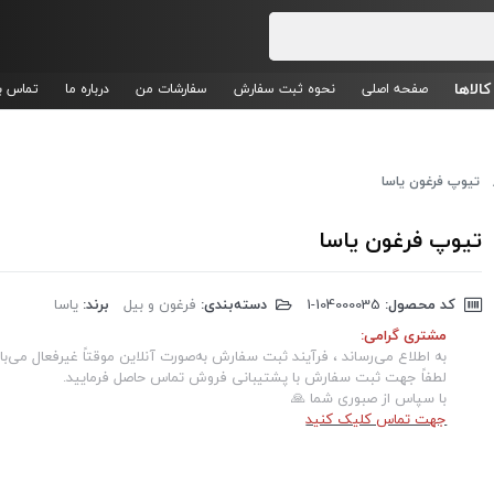
کالاها
صفحه اصلی
نحوه ثبت سفارش
سفارشات من
درباره ما
تماس با
تیوپ فرغون یاسا
تیوپ فرغون یاسا
کد محصول:
‎1-104000035
دسته‌بندی:
فرغون و بیل
برند:
یاسا
مشتری گرامی:
به اطلاع می‌رساند ، فرآیند ثبت سفارش به‌صورت آنلاین موقتاً غیرفعال می‌با
لطفاً جهت ثبت سفارش با پشتیبانی فروش تماس حاصل فرمایید.
با سپاس از صبوری شما 🙏
جهت تماس کلیک کنید