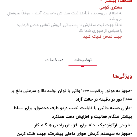
مشاهده بیشتر
مشتری گرامی:
حداکثر سرعت در حرکت آزاد:
0-11000 دور در دقیقه
به اطلاع می‌رساند ، فرآیند ثبت سفارش به‌صورت آنلاین موقتاً غیرفعال
متعلقات:
دسته جانبی طراحی شده توسط رونیکس، گارد ، ذغال، آچار
می‌باشد.
لطفاً جهت ثبت سفارش با پشتیبانی فروش تماس حاصل فرمایید.
نوع بسته بندی:
جعبه رنگی رونیکس
با سپاس از صبوری شما 🙏
جهت تماس کلیک کنید
ولتاژ باتری:
220-240 ولت
توان600وات:
1000 وات
قطر صفحه برش:
115 میلی‌متر
توضیحات
مشخصات
ویژگی‌ها
-
مجهز به موتور پرقدرت 1000 واتی با توان تولید بالا و سرعتی بالغ بر
11000 دور در دقیقه در حالت آزاد
-
دارای دسته جانبی با قابلیت نصب دردو طرف محصول، برای تسلط
بیشتر هنگام فعالیت و افزایش دقت عملکرد
-
طراحی ارگونومیک بدنه برای افزایش راحتی هنگام کار
-
مجهز به سیستم گردش هوای داخلی پیشرفته جهت خنک کردن