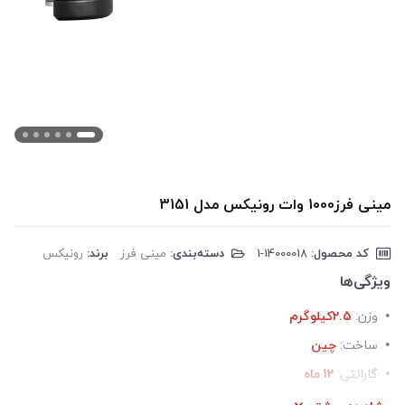
مینی فرز1000 وات رونیکس مدل 3151
کد محصول:
‎1-14000018
دسته‌بندی:
مینی فرز
برند:
رونیکس
ویژگی‌ها
وزن:
2.5کیلوگرم
ساخت:
چین
گارانتی:
12 ماه
اصالت کالا:
اصل