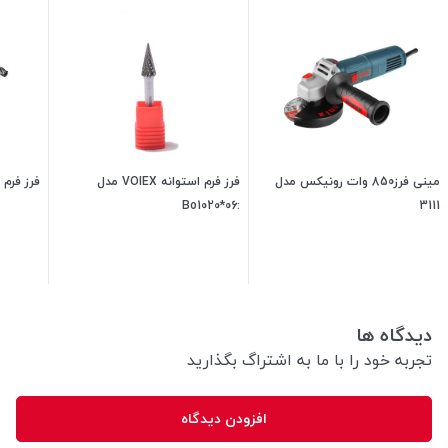
مینی فرز850 وات رونیکس مدل
فرز فرم استوانه VOIEX مدل
فرز فرم پودری
:Bo1020*06
3111
6,500,000
تومان
400,000
تومان
دیدگاه ها
تجربه خود را با ما به اشتراگ بگذارید
افزودن دیدگاه