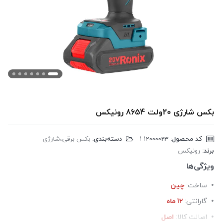
بکس شارژی 20ولت 8654 رونیکس
کد محصول:
‎1-12000023
دسته‌بندی:
بکس برقی،شارژی
برند:
رونیکس
ویژگی‌ها
ساخت:
چین
گارانتی:
12 ماه
اصالت کالا:
اصل