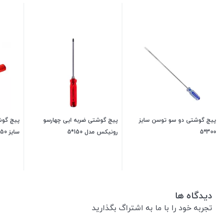
پیچ گوشتی دو سو توسن سایز
پیچ گوشتی ضربه ایی چهارسو
پیچ گوش
300*5
رونیکس مدل 150*5
سایز 250*8
380,000
تومان
118,800
تومان
دیدگاه ها
تجربه خود را با ما به اشتراگ بگذارید