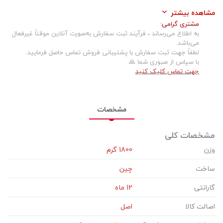
حداکثر سرعت در حرکت آزاد:
0-30000 دور در دقیقه
مشاهده بیشتر
مشتری گرامی:
متعلقات:
2عدد آچار،گونیا،بوش راهنما،صفحه محافظ،پایه راهنما
به اطلاع می‌رساند ، فرآیند ثبت سفارش به‌صورت آنلاین موقتاً غیرفعال
نوع بسته بندی:
جعبه رنگی رونیکس
می‌باشد.
لطفاً جهت ثبت سفارش با پشتیبانی فروش تماس حاصل فرمایید.
ولتاژ باتری:
220-240 ولت
با سپاس از صبوری شما 🙏
جهت تماس کلیک کنید
توان600وات:
550 وات
مشخصات
مشخصات کلی
وزن
‎1800 گرم
ساخت
گارانتی
‎12 ماه
اصالت کالا