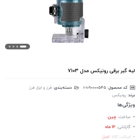
لبه گبر برقی رونیکس مدل 7103
کد محصول:
‎1-1090000545
دسته‌بندی:
فرز و ابزار فرز
برند:
رونیکس
ویژگی‌ها
ساخت:
چین
گارانتی:
12 ماه
اصالت کالا:
اصل