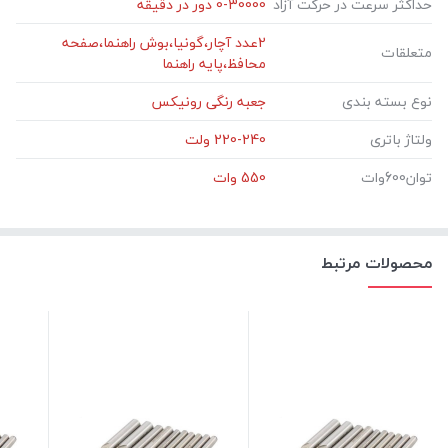
حداکثر سرعت در حرکت آزاد
‎0-30000 دور در دقیقه
‎2عدد آچار،گونیا،بوش راهنما،صفحه
متعلقات
محافظ،پایه راهنما
نوع بسته بندی
ولتاژ باتری
‎220-240 ولت
توان600وات
‎550 وات
محصولات مرتبط