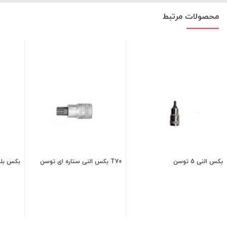
محصولات مرتبط
بکس النی 5 توسن
T70 بکس النی ستاره ای توسن
بکس بلند 14 ت
380,000
تومان
500,000
تومان