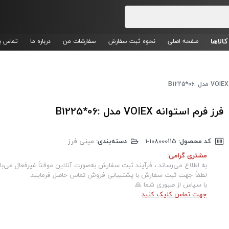
کالاها
صفحه اصلی
نحوه ثبت سفارش
سفارشات من
درباره ما
تماس با
فرز فرم استوانه VOIEX مدل :B1225*06
کد محصول:
‎1-108000115
دسته‌بندی:
مینی فرز
مشتری گرامی:
به اطلاع می‌رساند ، فرآیند ثبت سفارش به‌صورت آنلاین موقتاً غیرفعال می‌با
لطفاً جهت ثبت سفارش با پشتیبانی فروش تماس حاصل فرمایید.
با سپاس از صبوری شما 🙏
جهت تماس کلیک کنید