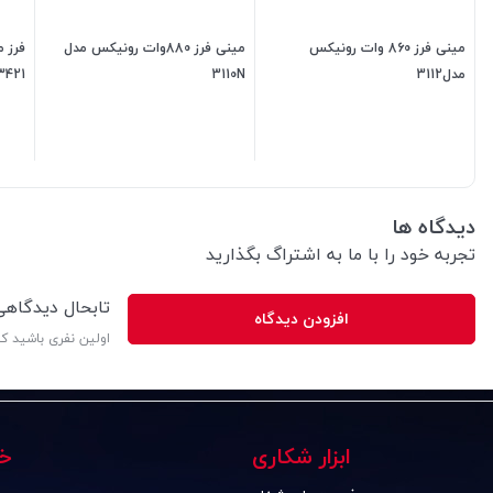
مینی فرز 860 وات رونیکس
مینی فرز 880وات رونیکس مدل
فرز 
مدل3112
3110N
3421
7,000,000
تومان
7,000,000
تومان
دیدگاه ها
تجربه خود را با ما به اشتراگ بگذارید
تابحال دیدگاه
افزودن دیدگاه
اولین نفری باشید ک
ابزار شکاری
خ