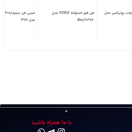
ینی فرز850 وات رونیکس مدل
فرز فرم استوانه VOIEX مدل
مینی ف
:Bo820*06
مدل 3161
6,500,000
تومان
330,000
تومان
00,000
با ما همراه باشید