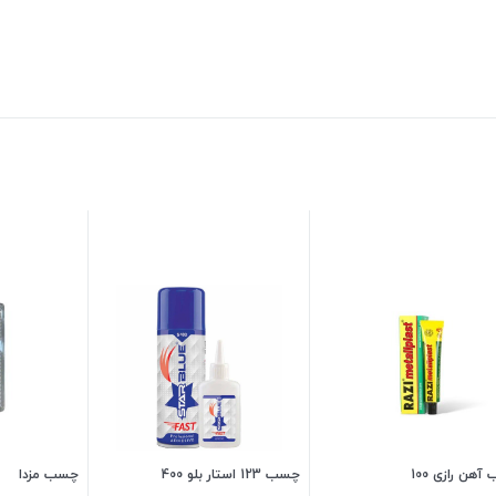
هن رازی 100
چسب 123 استار بلو 400
چسب مزدا