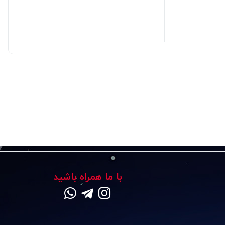
260,000
تومان
80,000
تومان
,000
با ما همراه باشید