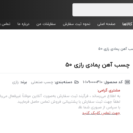
کالاها
صفحه اصلی
نحوه ثبت سفارش
سفارشات من
درباره ما
تماس با
 آهن پمادی رازی 50
چسب آهن پمادی رازی 50
کد محصول:
‎1-1090000410
دسته‌بندی:
چسب صنعتی
برند:
رازی
مشتری گرامی:
به اطلاع می‌رساند ، فرآیند ثبت سفارش به‌صورت آنلاین موقتاً غیرفعال می‌با
لطفاً جهت ثبت سفارش با پشتیبانی فروش تماس حاصل فرمایید.
با سپاس از صبوری شما 🙏
جهت تماس کلیک کنید