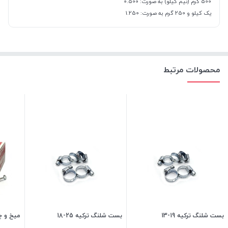
500 گرم (نیم کیلو) به صورت: 0.500
یک کیلو و 250 گرم به صورت: 1.250
محصولات مرتبط
بست شلنگ ترکیه 19-13
بست شلنگ ترکیه 25-18
میخ و چاشنی 