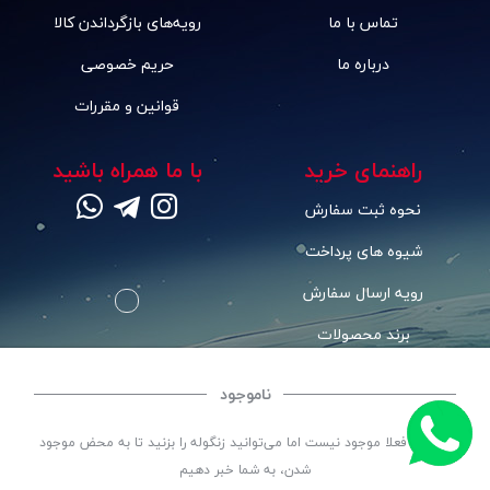
تماس با ما
رویه‌های بازگرداندن کالا
درباره ما
حریم خصوصی
قوانین و مقررات
راهنمای خرید
با ما همراه باشید
نحوه ثبت سفارش
شیوه های پرداخت
رویه ارسال سفارش
برند محصولات
ناموجود
©
تمامی حقوق این سایت متعلق به
ابزار شکاری
می باشد. | توسعه و کد نویسی:
سپکام
این کالا فعلا موجود نیست اما می‌توانید زنگوله را بزنید تا به محض موجود
سیستم
طراحی و اجرا
:
شرکت دیجیتال مارکتینگ سپتا
شدن، به شما خبر دهیم