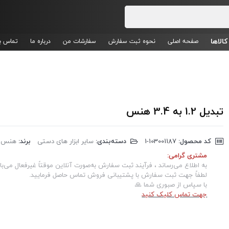
کالاها
صفحه اصلی
نحوه ثبت سفارش
سفارشات من
درباره ما
تماس با
تبدیل 1.2 به 3.4 هنس
کد محصول:
‎1-103001187
دسته‌بندی:
سایر ابزار های دستی
برند:
هنس
مشتری گرامی:
به اطلاع می‌رساند ، فرآیند ثبت سفارش به‌صورت آنلاین موقتاً غیرفعال می‌با
لطفاً جهت ثبت سفارش با پشتیبانی فروش تماس حاصل فرمایید.
با سپاس از صبوری شما 🙏
جهت تماس کلیک کنید