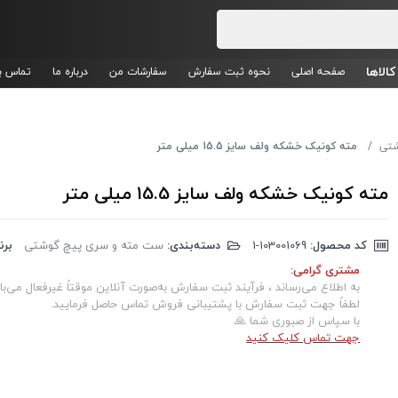
کالاها
صفحه اصلی
نحوه ثبت سفارش
سفارشات من
درباره ما
تماس با
شتی
مته کونیک خشکه ولف سایز 15.5 میلی متر
مته کونیک خشکه ولف سایز 15.5 میلی متر
کد محصول:
‎1-103001069
دسته‌بندی:
ست مته و سری پیچ گوشتی
برن
مشتری گرامی:
به اطلاع می‌رساند ، فرآیند ثبت سفارش به‌صورت آنلاین موقتاً غیرفعال می‌با
لطفاً جهت ثبت سفارش با پشتیبانی فروش تماس حاصل فرمایید.
با سپاس از صبوری شما 🙏
جهت تماس کلیک کنید