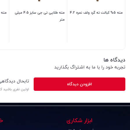
مته 5% کبالت ته گرد ولف نمره 4.2
مته طلایی تی جی سایز 4.5 میلی
مته 5% کبالت ته گرد ولف نمره .5
متر
138,000
تومان
31,200
تومان
دیدگاه ها
تجربه خود را با ما به اشتراگ بگذارید
تابحال دیدگاه
افزودن دیدگاه
اولین نفری باشید ک
ابزار شکاری
خ