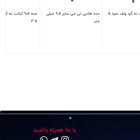
مته طلایی تی جی سایز 9.5 میلی
مته 5% کبالت ته گرد
متر
3.5
180,000
تومان
130,000
تومان
,000
با ما همراه باشید