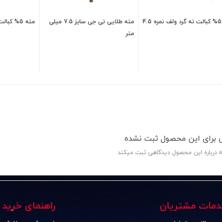
4
مته طلایی تی جی سایز 7.5 میلی
مته 5% کبالت ته گرد ولف نمره 5
متر
142,500
تومان
78,000
تومان
ی برای این محصول ثبت نشده
ه درباره این محصول دیدگاهی ثبت میکند
دمات مشتریان
راهنمای خرید