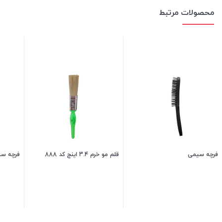
محصولات مرتبط
فرچه سیمی
قلم مو خرم 3.4 اینج کد 888
فرچه سی
90,000
تومان
60,000
تومان