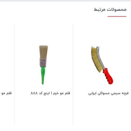
محصولات مرتبط
فرچه سیمی مسواکی ایرانی
قلم مو خرم 1 اینج کد 888
قلم مو خرم 3.4 ای
80,000
تومان
70,000
تومان