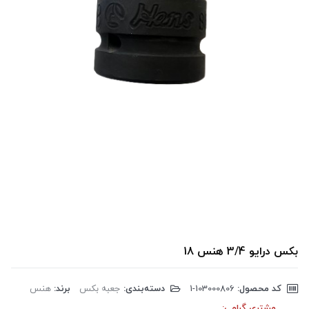
بکس درایو 3/4 هنس 18
کد محصول:
‎1-103000806
دسته‌بندی:
جعبه بکس
برند:
هنس
مشتری گرامی: