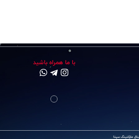
با ما همراه باشید
ال مارکتینگ سپتا