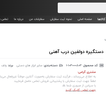
کالاها
صفحه اصلی
نحوه ثبت سفارش
سفارشات من
درباره ما
تماس با
دستگیره دولفین درب آهنی
کد محصول:
‎1-103000803
دسته‌بندی:
سایر ابزار های دستی
برند:
ولف
مشتری گرامی:
به اطلاع می‌رساند ، فرآیند ثبت سفارش به‌صورت آنلاین موقتاً غیرفعال می‌با
لطفاً جهت ثبت سفارش با پشتیبانی فروش تماس حاصل فرمایید.
با سپاس از صبوری شما 🙏
جهت تماس کلیک کنید