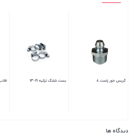
گریس خور راست 8
بست شلنگ ترکیه 19-13
قلاب
5,500
تومان
25,500
تومان
دیدگاه ها