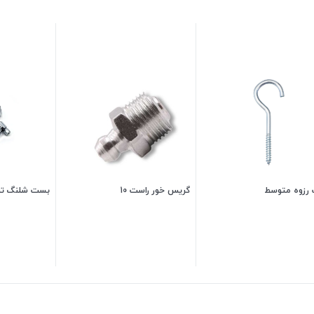
 رزوه متوسط
گریس خور راست 10
بست شلنگ ترکیه 
5,000
تومان
6,000
تومان