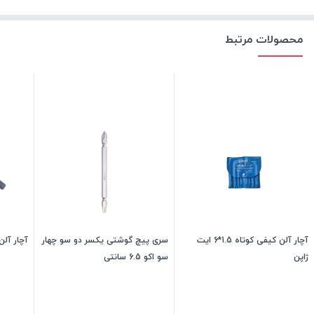
محصولات مرتبط
آچار آلن کیفی کوتاه 1.5*6 ایت
سری پیچ گوشتی یکسر دو سو چهار
آچار آلن کو
ژاپن
سو اکو 6.5 سانتی
910,000
تومان
45,000
تومان