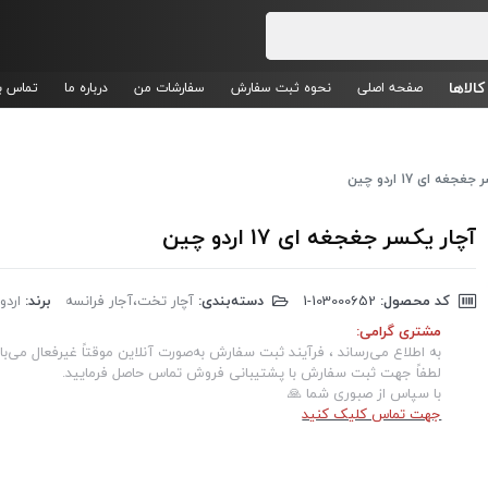
کالاها
صفحه اصلی
نحوه ثبت سفارش
سفارشات من
درباره ما
تماس با
جغه ای 17 اردو چین
آچار یکسر جغجغه ای 17 اردو چین
کد محصول:
‎1-103000652
دسته‌بندی:
آچار تخت،آجار فرانسه
برند:
اردو
مشتری گرامی:
به اطلاع می‌رساند ، فرآیند ثبت سفارش به‌صورت آنلاین موقتاً غیرفعال می‌با
لطفاً جهت ثبت سفارش با پشتیبانی فروش تماس حاصل فرمایید.
با سپاس از صبوری شما 🙏
جهت تماس کلیک کنید