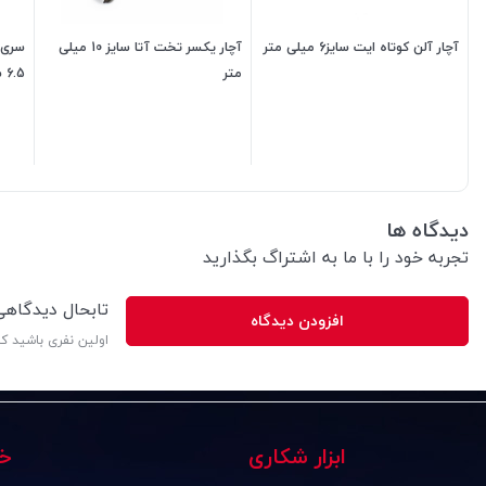
آچار آلن کوتاه ایت سایز6 میلی متر
آچار یکسر تخت آتا سایز 10 میلی
سری 
متر
6.5 سانتی
175,000
تومان
190,000
تومان
دیدگاه ها
تجربه خود را با ما به اشتراگ بگذارید
تابحال دیدگاه
افزودن دیدگاه
اولین نفری باشید ک
ابزار شکاری
خ