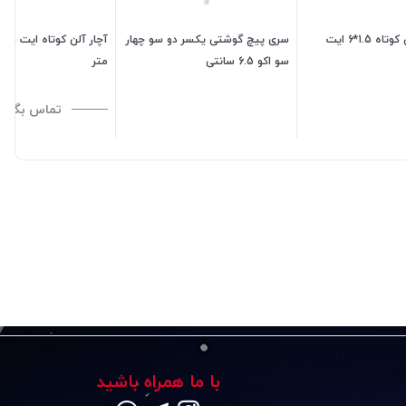
آچار آلن کیفی کوتاه 1.5*6 ایت
سری پیچ گوشتی یکسر دو سو چهار
سو اکو 6.5 سانتی
متر
910,000
تومان
45,000
تومان
تماس بگیری
با ما همراه باشید