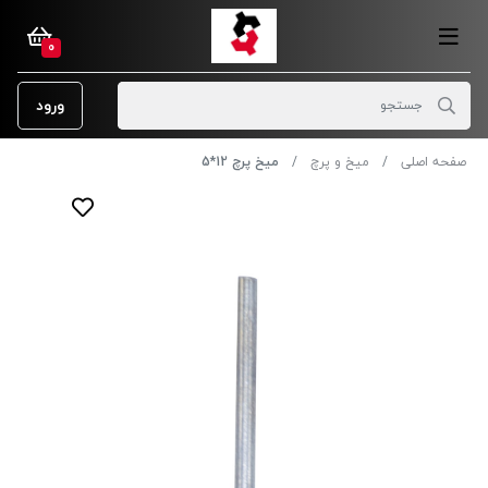
0
ورود
صفحه اصلی
میخ و پرچ
میخ پرچ 12*5