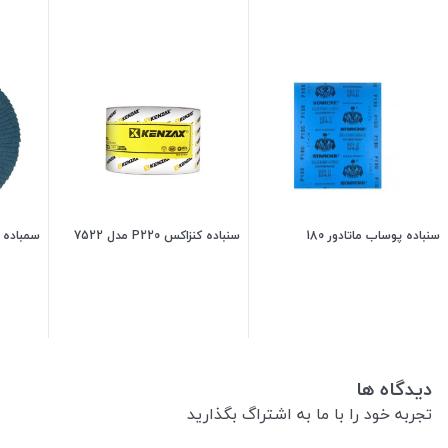
سنباده پوساب ماتادور 180
سنباده کنزاکس P220 مدل 7522
سمباده د
80,000
تومان
140,000
تومان
دیدگاه ها
تجربه خود را با ما به اشتراگ بگذارید