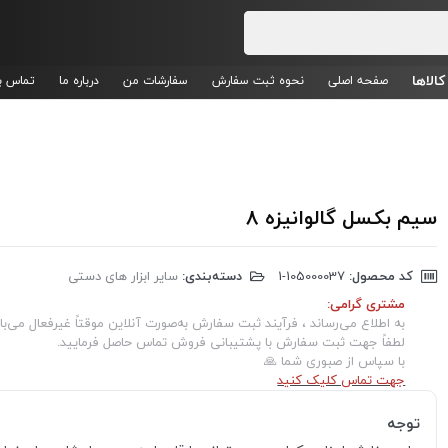
کالاها
صفحه اصلی
نحوه ثبت سفارش
سفارشات من
درباره ما
تماس با
سیم بکسل گالوانیزه 8
کد محصول:
‎1-105000037
دسته‌بندی:
سایر ابزار های دستی
مشتری گرامی:
به اطلاع می‌رساند ، فرآیند ثبت سفارش به‌صورت آنلاین موقتاً غیرفعال می‌با
لطفاً جهت ثبت سفارش با پشتیبانی فروش تماس حاصل فرمایید.
با سپاس از صبوری شما 🙏
جهت تماس کلیک کنید
توجه