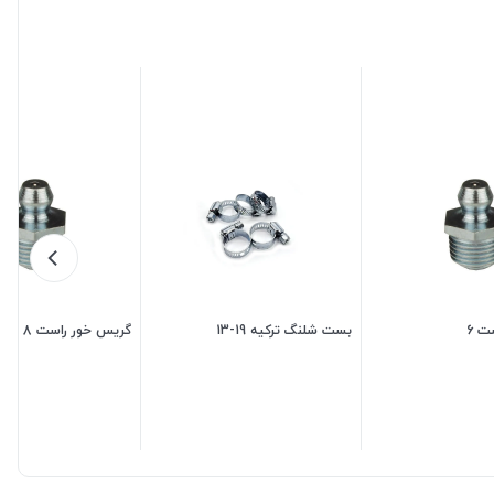
ت 6
بست شلنگ ترکیه 19-13
گریس خور راست 8
3,500
تومان
25,500
تومان
500