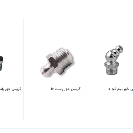
خور نیم کج 10
گریس خور راست 10
گریس خور راس
10,000
تومان
6,000
تومان