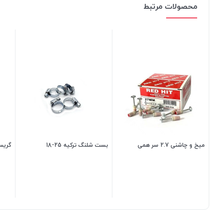
محصولات مرتبط
میخ و چاشنی 2.7 سر همی
بست شلنگ ترکیه 25-18
گریس 
4,800
تومان
25,500
تومان