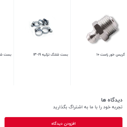
گریس خور راست 10
بست شلنگ ترکیه 19-13
بست شلنگ 
6,000
تومان
25,500
تومان
دیدگاه ها
تجربه خود را با ما به اشتراگ بگذارید
افزودن دیدگاه