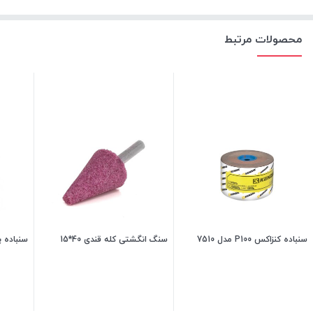
محصولات مرتبط
سنباده کنزاکس P100 مدل 7510
سنگ انگشتی کله قندی 40*15
سنباده پو
140,000
تومان
25,000
تومان