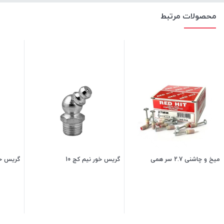
محصولات مرتبط
میخ و چاشنی 2.7 سر همی
گریس خور نیم کج 10
گریس خو
4,800
تومان
10,000
تومان