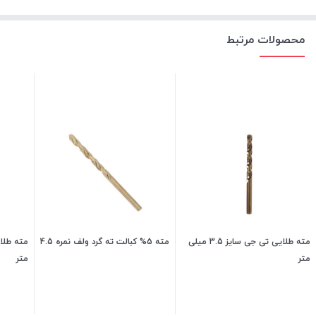
محصولات مرتبط
مته طلایی تی جی سایز 3.5 میلی
مته 5% کبالت ته گرد ولف نمره 4.5
متر
متر
24,700
تومان
142,500
تومان