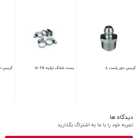
گریس خور راست 8
بست شلنگ ترکیه 25-18
گریس خو
5,500
تومان
25,500
تومان
دیدگاه ها
تجربه خود را با ما به اشتراگ بگذارید