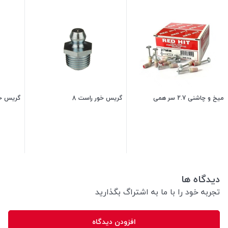
میخ و چاشنی 2.7 سر همی
گریس خور راست 8
گریس خو
4,800
تومان
5,500
تومان
دیدگاه ها
تجربه خود را با ما به اشتراگ بگذارید
افزودن دیدگاه