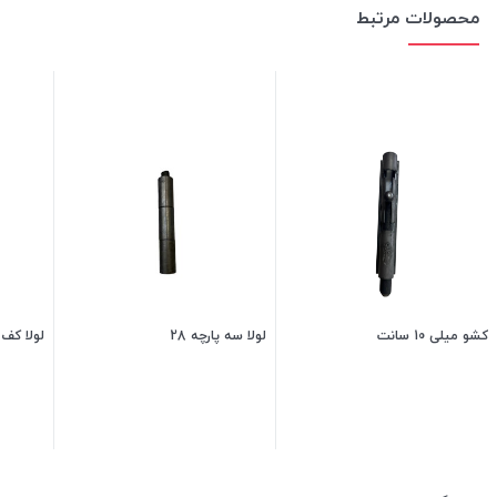
محصولات مرتبط
کشو میلی 10 سانت
لولا سه پارچه 28
لولا کف
60,000
تومان
210,000
تومان