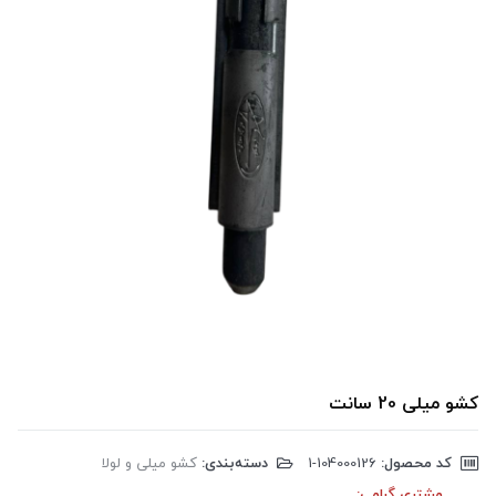
کشو میلی 20 سانت
کد محصول:
‎1-104000126
دسته‌بندی:
کشو میلی و لولا
مشتری گرامی: