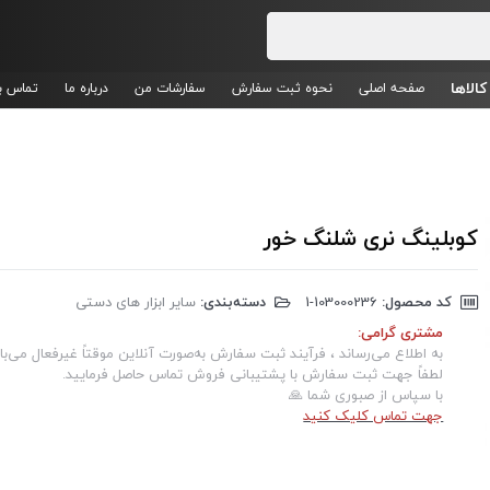
کالاها
صفحه اصلی
نحوه ثبت سفارش
سفارشات من
درباره ما
تماس با
کوبلینگ نری شلنگ خور
کد محصول:
‎1-103000236
دسته‌بندی:
سایر ابزار های دستی
مشتری گرامی:
به اطلاع می‌رساند ، فرآیند ثبت سفارش به‌صورت آنلاین موقتاً غیرفعال می‌با
لطفاً جهت ثبت سفارش با پشتیبانی فروش تماس حاصل فرمایید.
با سپاس از صبوری شما 🙏
جهت تماس کلیک کنید