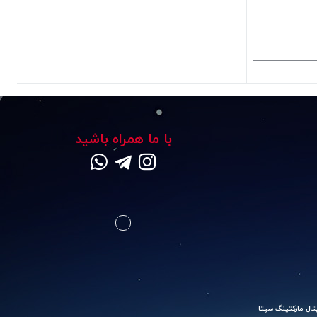
با ما همراه باشید
ال مارکتینگ سپتا