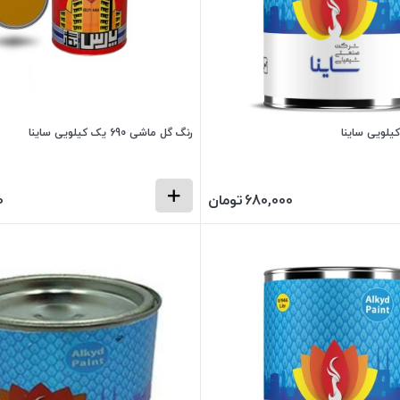
رنگ گل ماشی 690 یک کیلویی ساینا
680,000
تومان
0