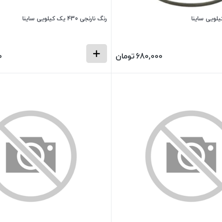
رنگ نارنجی 430 یک کیلویی ساینا
680,000
تومان
0