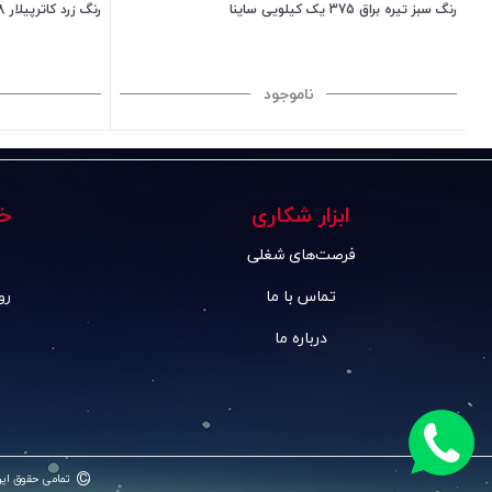
رنگ سبز تیره براق 375 یک کیلویی ساینا
رنگ زرد کاترپیلار 158 یک کیلویی ساینا
ناموجود
ابزار شکاری
خ
فرصت‌های شغلی
تماس با ما
رو
درباره ما
©
تمامی حقوق ای