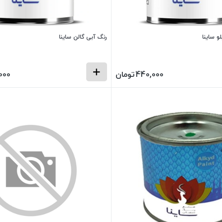
 ساینا
رنگ آبی گالن ساینا
440,000
تومان
000