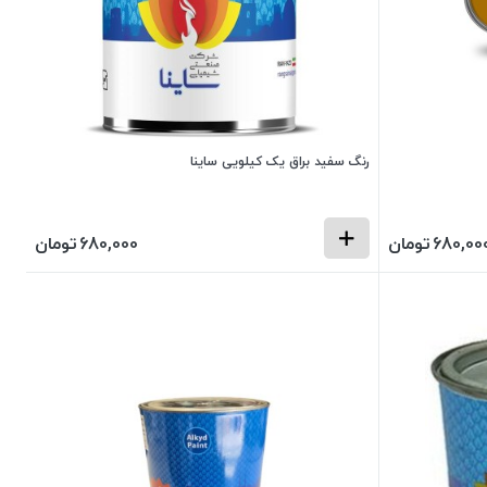
رنگ سفید براق یک کیلویی ساینا
680,00
تومان
680,000
تومان