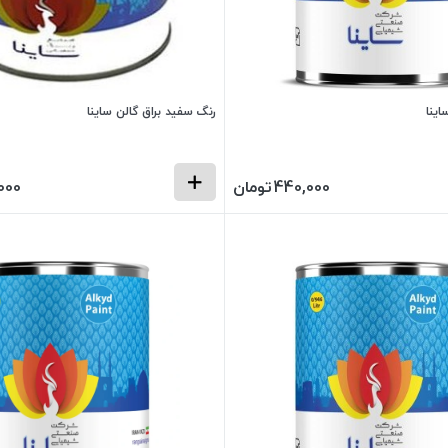
اینا
رنگ سفید براق گالن ساینا
440,000
تومان
000