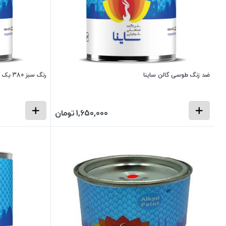
ضد زنگ طوسی گالن ساینا
رنگ سبز 380 یک کیلویی ساینا
1,650,000
تومان