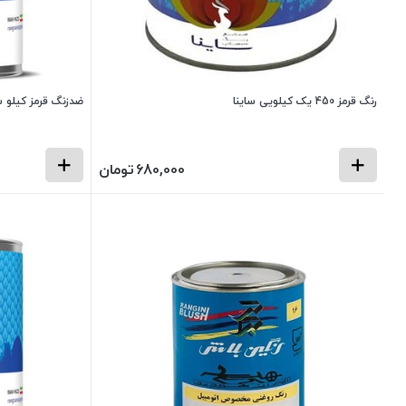
رنگ قرمز 450 یک کیلویی ساینا
ضدزنگ قرمز کیلو س
680,000
تومان